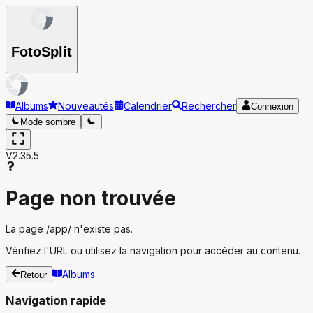
Foto
Split
Albums
Nouveautés
Calendrier
Rechercher
Connexion
Mode sombre
V2.35.5
Page non trouvée
La page
/app/
n'existe pas.
Vérifiez l'URL ou utilisez la navigation pour accéder au contenu.
Albums
Retour
Navigation rapide