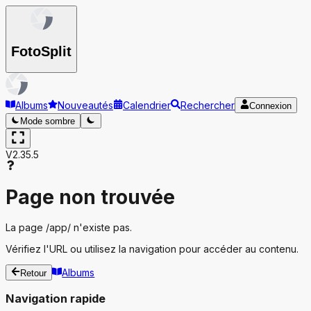
Foto
Split
Albums
Nouveautés
Calendrier
Rechercher
Connexion
Mode sombre
V2.35.5
Page non trouvée
La page
/app/
n'existe pas.
Vérifiez l'URL ou utilisez la navigation pour accéder au contenu.
Albums
Retour
Navigation rapide