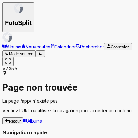
Foto
Split
Albums
Nouveautés
Calendrier
Rechercher
Connexion
Mode sombre
V2.35.5
Page non trouvée
La page
/app/
n'existe pas.
Vérifiez l'URL ou utilisez la navigation pour accéder au contenu.
Albums
Retour
Navigation rapide