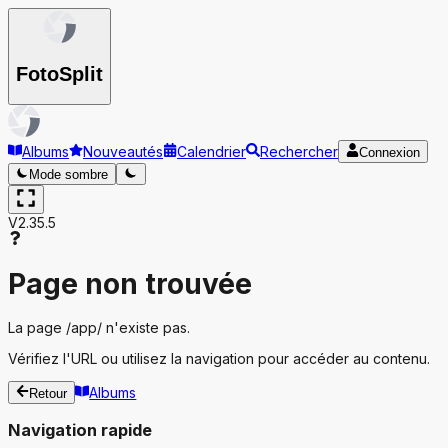
Foto
Split
Albums
Nouveautés
Calendrier
Rechercher
Connexion
Mode sombre
V2.35.5
Page non trouvée
La page
/app/
n'existe pas.
Vérifiez l'URL ou utilisez la navigation pour accéder au contenu.
Albums
Retour
Navigation rapide