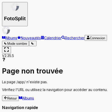
Foto
Split
Albums
Nouveautés
Calendrier
Rechercher
Connexion
Mode sombre
V2.35.5
Page non trouvée
La page
/app/
n'existe pas.
Vérifiez l'URL ou utilisez la navigation pour accéder au contenu.
Albums
Retour
Navigation rapide