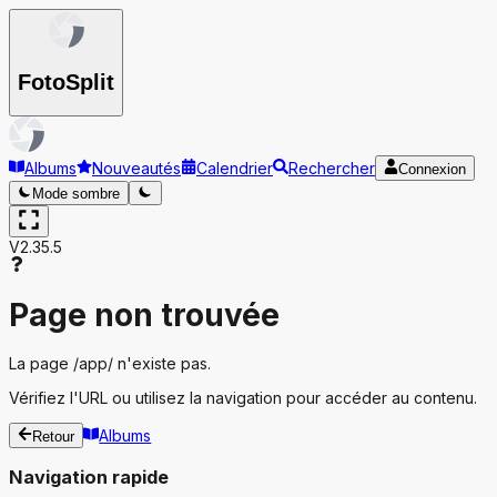
Foto
Split
Albums
Nouveautés
Calendrier
Rechercher
Connexion
Mode sombre
V2.35.5
Page non trouvée
La page
/app/
n'existe pas.
Vérifiez l'URL ou utilisez la navigation pour accéder au contenu.
Albums
Retour
Navigation rapide