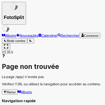
Foto
Split
Albums
Nouveautés
Calendrier
Rechercher
Connexion
Mode sombre
V2.35.5
Page non trouvée
La page
/app/
n'existe pas.
Vérifiez l'URL ou utilisez la navigation pour accéder au contenu.
Albums
Retour
Navigation rapide