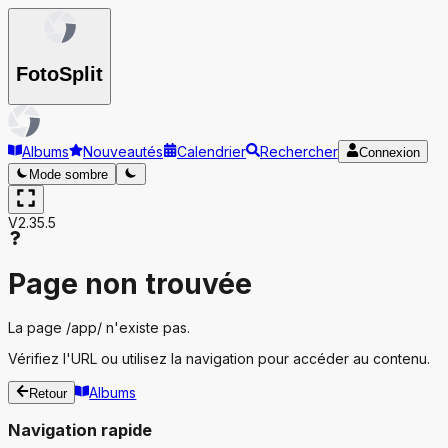
Foto
Split
Albums
Nouveautés
Calendrier
Rechercher
Connexion
Mode sombre
V2.35.5
Page non trouvée
La page
/app/
n'existe pas.
Vérifiez l'URL ou utilisez la navigation pour accéder au contenu.
Albums
Retour
Navigation rapide