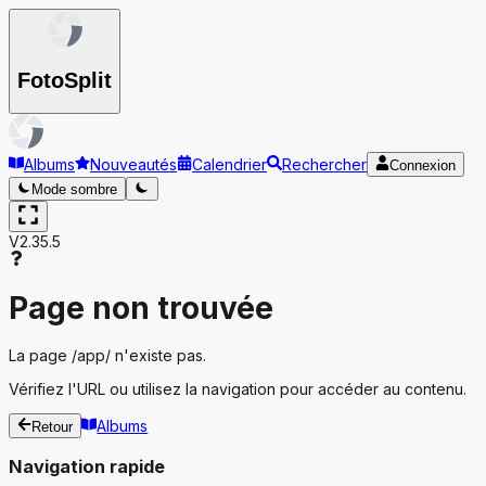
Foto
Split
Albums
Nouveautés
Calendrier
Rechercher
Connexion
Mode sombre
V2.35.5
Page non trouvée
La page
/app/
n'existe pas.
Vérifiez l'URL ou utilisez la navigation pour accéder au contenu.
Albums
Retour
Navigation rapide