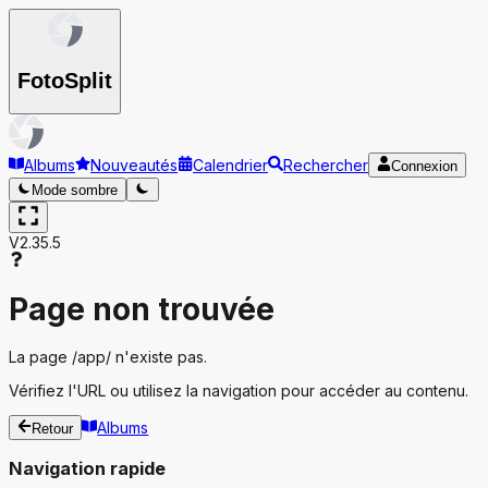
Foto
Split
Albums
Nouveautés
Calendrier
Rechercher
Connexion
Mode sombre
V2.35.5
Page non trouvée
La page
/app/
n'existe pas.
Vérifiez l'URL ou utilisez la navigation pour accéder au contenu.
Albums
Retour
Navigation rapide