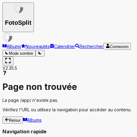
Foto
Split
Albums
Nouveautés
Calendrier
Rechercher
Connexion
Mode sombre
V2.35.5
Page non trouvée
La page
/app/
n'existe pas.
Vérifiez l'URL ou utilisez la navigation pour accéder au contenu.
Albums
Retour
Navigation rapide