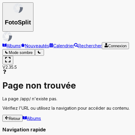
Foto
Split
Albums
Nouveautés
Calendrier
Rechercher
Connexion
Mode sombre
V2.35.5
Page non trouvée
La page
/app/
n'existe pas.
Vérifiez l'URL ou utilisez la navigation pour accéder au contenu.
Albums
Retour
Navigation rapide