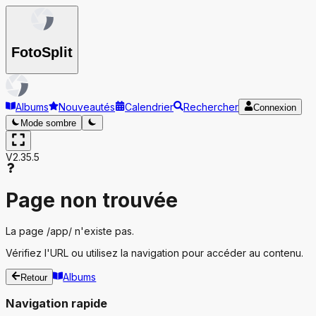
Foto
Split
Albums
Nouveautés
Calendrier
Rechercher
Connexion
Mode sombre
V2.35.5
Page non trouvée
La page
/app/
n'existe pas.
Vérifiez l'URL ou utilisez la navigation pour accéder au contenu.
Albums
Retour
Navigation rapide