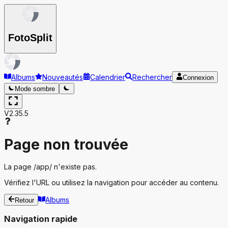
Foto
Split
Albums
Nouveautés
Calendrier
Rechercher
Connexion
Mode sombre
V2.35.5
Page non trouvée
La page
/app/
n'existe pas.
Vérifiez l'URL ou utilisez la navigation pour accéder au contenu.
Albums
Retour
Navigation rapide