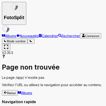
Foto
Split
Albums
Nouveautés
Calendrier
Rechercher
Connexion
Mode sombre
V2.35.5
Page non trouvée
La page
/app/
n'existe pas.
Vérifiez l'URL ou utilisez la navigation pour accéder au contenu.
Albums
Retour
Navigation rapide