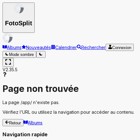
Foto
Split
Albums
Nouveautés
Calendrier
Rechercher
Connexion
Mode sombre
V2.35.5
Page non trouvée
La page
/app/
n'existe pas.
Vérifiez l'URL ou utilisez la navigation pour accéder au contenu.
Albums
Retour
Navigation rapide