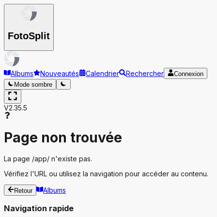
Foto
Split
Albums
Nouveautés
Calendrier
Rechercher
Connexion
Mode sombre
V2.35.5
Page non trouvée
La page
/app/
n'existe pas.
Vérifiez l'URL ou utilisez la navigation pour accéder au contenu.
Albums
Retour
Navigation rapide