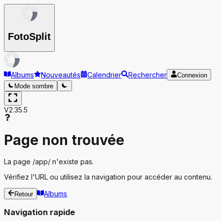
Foto
Split
Albums
Nouveautés
Calendrier
Rechercher
Connexion
Mode sombre
V2.35.5
Page non trouvée
La page
/app/
n'existe pas.
Vérifiez l'URL ou utilisez la navigation pour accéder au contenu.
Albums
Retour
Navigation rapide