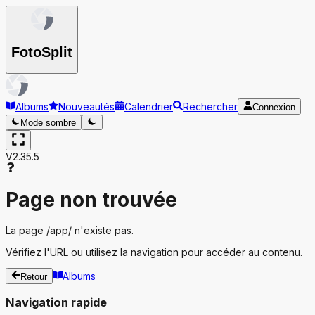
Foto
Split
Albums
Nouveautés
Calendrier
Rechercher
Connexion
Mode sombre
V2.35.5
Page non trouvée
La page
/app/
n'existe pas.
Vérifiez l'URL ou utilisez la navigation pour accéder au contenu.
Albums
Retour
Navigation rapide