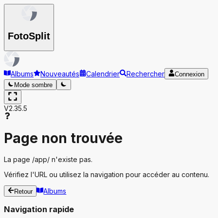
Foto
Split
Albums
Nouveautés
Calendrier
Rechercher
Connexion
Mode sombre
V2.35.5
Page non trouvée
La page
/app/
n'existe pas.
Vérifiez l'URL ou utilisez la navigation pour accéder au contenu.
Albums
Retour
Navigation rapide