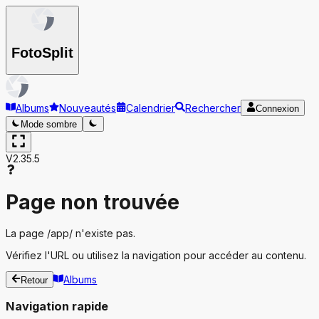
Foto
Split
Albums
Nouveautés
Calendrier
Rechercher
Connexion
Mode sombre
V2.35.5
Page non trouvée
La page
/app/
n'existe pas.
Vérifiez l'URL ou utilisez la navigation pour accéder au contenu.
Albums
Retour
Navigation rapide