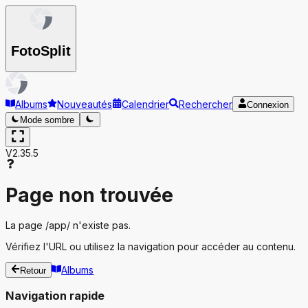
Foto
Split
Albums
Nouveautés
Calendrier
Rechercher
Connexion
Mode sombre
V2.35.5
Page non trouvée
La page
/app/
n'existe pas.
Vérifiez l'URL ou utilisez la navigation pour accéder au contenu.
Albums
Retour
Navigation rapide