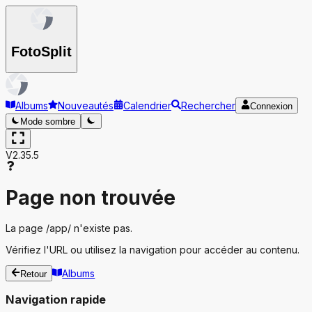
Foto
Split
Albums
Nouveautés
Calendrier
Rechercher
Connexion
Mode sombre
V2.35.5
Page non trouvée
La page
/app/
n'existe pas.
Vérifiez l'URL ou utilisez la navigation pour accéder au contenu.
Albums
Retour
Navigation rapide