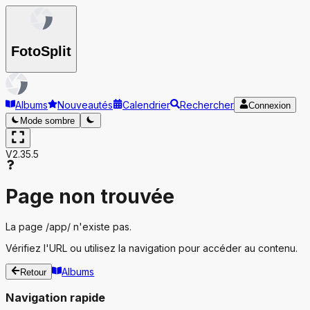
Foto
Split
Albums
Nouveautés
Calendrier
Rechercher
Connexion
Mode sombre
V2.35.5
Page non trouvée
La page
/app/
n'existe pas.
Vérifiez l'URL ou utilisez la navigation pour accéder au contenu.
Albums
Retour
Navigation rapide