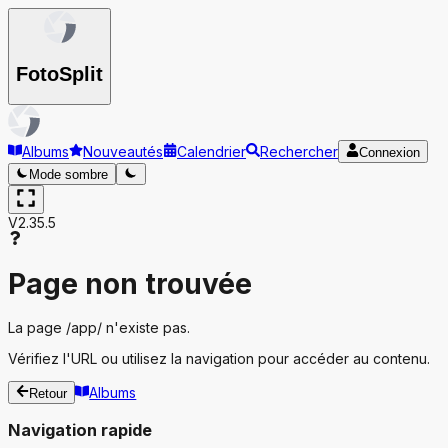
Foto
Split
Albums
Nouveautés
Calendrier
Rechercher
Connexion
Mode sombre
V2.35.5
Page non trouvée
La page
/app/
n'existe pas.
Vérifiez l'URL ou utilisez la navigation pour accéder au contenu.
Albums
Retour
Navigation rapide