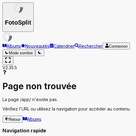
Foto
Split
Albums
Nouveautés
Calendrier
Rechercher
Connexion
Mode sombre
V2.35.5
Page non trouvée
La page
/app/
n'existe pas.
Vérifiez l'URL ou utilisez la navigation pour accéder au contenu.
Albums
Retour
Navigation rapide