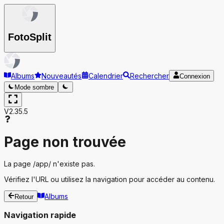
Foto
Split
Albums
Nouveautés
Calendrier
Rechercher
Connexion
Mode sombre
V2.35.5
Page non trouvée
La page
/app/
n'existe pas.
Vérifiez l'URL ou utilisez la navigation pour accéder au contenu.
Albums
Retour
Navigation rapide