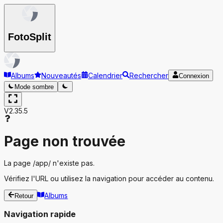
Foto
Split
Albums
Nouveautés
Calendrier
Rechercher
Connexion
Mode sombre
V2.35.5
Page non trouvée
La page
/app/
n'existe pas.
Vérifiez l'URL ou utilisez la navigation pour accéder au contenu.
Albums
Retour
Navigation rapide