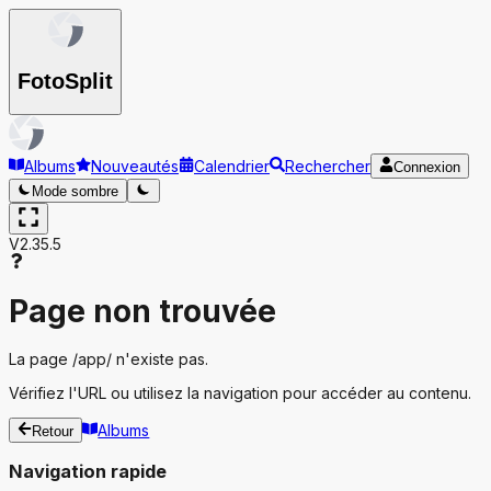
Foto
Split
Albums
Nouveautés
Calendrier
Rechercher
Connexion
Mode sombre
V2.35.5
Page non trouvée
La page
/app/
n'existe pas.
Vérifiez l'URL ou utilisez la navigation pour accéder au contenu.
Albums
Retour
Navigation rapide