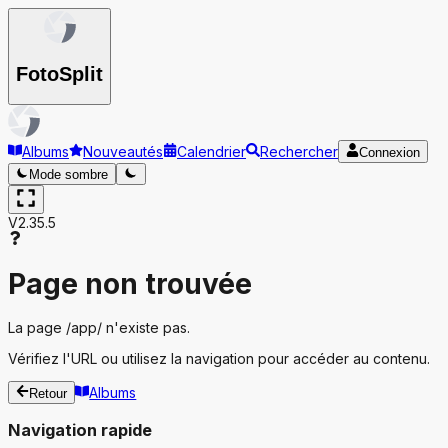
Foto
Split
Albums
Nouveautés
Calendrier
Rechercher
Connexion
Mode sombre
V2.35.5
Page non trouvée
La page
/app/
n'existe pas.
Vérifiez l'URL ou utilisez la navigation pour accéder au contenu.
Albums
Retour
Navigation rapide