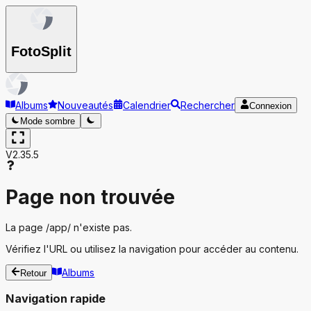
Foto
Split
Albums
Nouveautés
Calendrier
Rechercher
Connexion
Mode sombre
V2.35.5
Page non trouvée
La page
/app/
n'existe pas.
Vérifiez l'URL ou utilisez la navigation pour accéder au contenu.
Albums
Retour
Navigation rapide