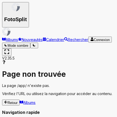
Foto
Split
Albums
Nouveautés
Calendrier
Rechercher
Connexion
Mode sombre
V2.35.5
Page non trouvée
La page
/app/
n'existe pas.
Vérifiez l'URL ou utilisez la navigation pour accéder au contenu.
Albums
Retour
Navigation rapide