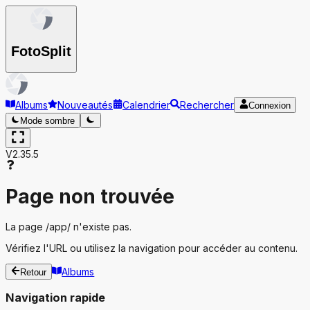
Foto
Split
Albums
Nouveautés
Calendrier
Rechercher
Connexion
Mode sombre
V2.35.5
Page non trouvée
La page
/app/
n'existe pas.
Vérifiez l'URL ou utilisez la navigation pour accéder au contenu.
Albums
Retour
Navigation rapide