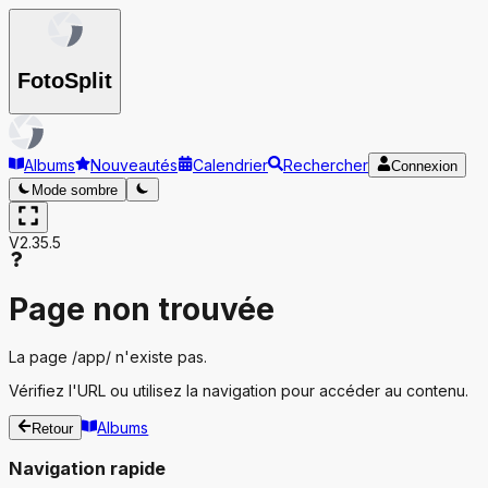
Foto
Split
Albums
Nouveautés
Calendrier
Rechercher
Connexion
Mode sombre
V2.35.5
Page non trouvée
La page
/app/
n'existe pas.
Vérifiez l'URL ou utilisez la navigation pour accéder au contenu.
Albums
Retour
Navigation rapide