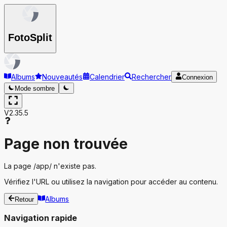
Foto
Split
Albums
Nouveautés
Calendrier
Rechercher
Connexion
Mode sombre
V2.35.5
Page non trouvée
La page
/app/
n'existe pas.
Vérifiez l'URL ou utilisez la navigation pour accéder au contenu.
Albums
Retour
Navigation rapide