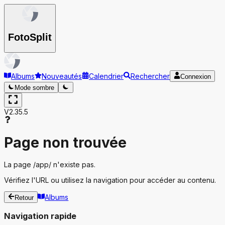
Foto
Split
Albums
Nouveautés
Calendrier
Rechercher
Connexion
Mode sombre
V2.35.5
Page non trouvée
La page
/app/
n'existe pas.
Vérifiez l'URL ou utilisez la navigation pour accéder au contenu.
Albums
Retour
Navigation rapide