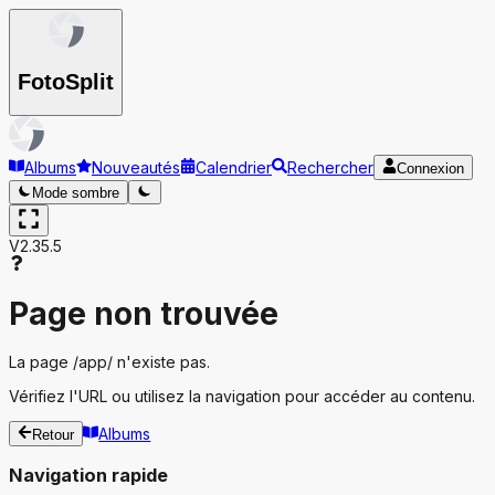
Foto
Split
Albums
Nouveautés
Calendrier
Rechercher
Connexion
Mode sombre
V2.35.5
Page non trouvée
La page
/app/
n'existe pas.
Vérifiez l'URL ou utilisez la navigation pour accéder au contenu.
Albums
Retour
Navigation rapide