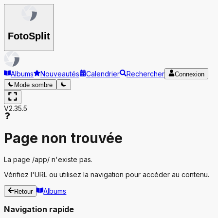
Foto
Split
Albums
Nouveautés
Calendrier
Rechercher
Connexion
Mode sombre
V2.35.5
Page non trouvée
La page
/app/
n'existe pas.
Vérifiez l'URL ou utilisez la navigation pour accéder au contenu.
Albums
Retour
Navigation rapide