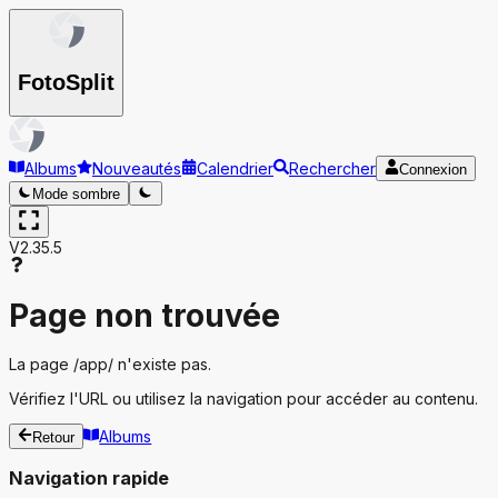
Foto
Split
Albums
Nouveautés
Calendrier
Rechercher
Connexion
Mode sombre
V2.35.5
Page non trouvée
La page
/app/
n'existe pas.
Vérifiez l'URL ou utilisez la navigation pour accéder au contenu.
Albums
Retour
Navigation rapide