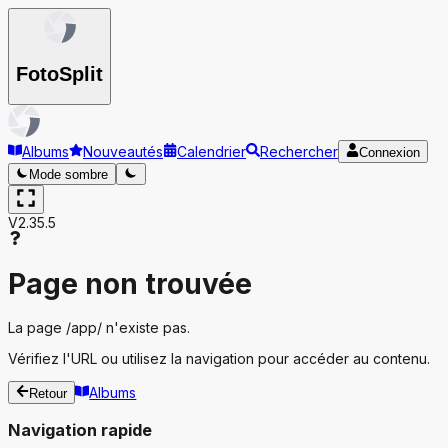
Foto
Split
Albums
Nouveautés
Calendrier
Rechercher
Connexion
Mode sombre
V2.35.5
Page non trouvée
La page
/app/
n'existe pas.
Vérifiez l'URL ou utilisez la navigation pour accéder au contenu.
Albums
Retour
Navigation rapide