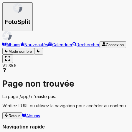
Foto
Split
Albums
Nouveautés
Calendrier
Rechercher
Connexion
Mode sombre
V2.35.5
Page non trouvée
La page
/app/
n'existe pas.
Vérifiez l'URL ou utilisez la navigation pour accéder au contenu.
Albums
Retour
Navigation rapide