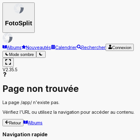
Foto
Split
Albums
Nouveautés
Calendrier
Rechercher
Connexion
Mode sombre
V2.35.5
Page non trouvée
La page
/app/
n'existe pas.
Vérifiez l'URL ou utilisez la navigation pour accéder au contenu.
Albums
Retour
Navigation rapide