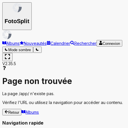
Foto
Split
Albums
Nouveautés
Calendrier
Rechercher
Connexion
Mode sombre
V2.35.5
Page non trouvée
La page
/app/
n'existe pas.
Vérifiez l'URL ou utilisez la navigation pour accéder au contenu.
Albums
Retour
Navigation rapide