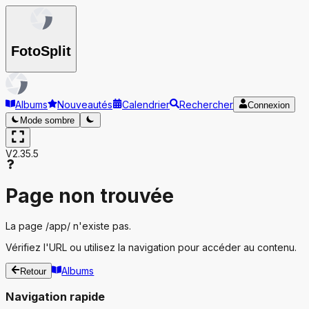
Foto
Split
Albums
Nouveautés
Calendrier
Rechercher
Connexion
Mode sombre
V2.35.5
Page non trouvée
La page
/app/
n'existe pas.
Vérifiez l'URL ou utilisez la navigation pour accéder au contenu.
Albums
Retour
Navigation rapide