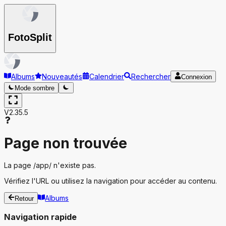
Foto
Split
Albums
Nouveautés
Calendrier
Rechercher
Connexion
Mode sombre
V2.35.5
Page non trouvée
La page
/app/
n'existe pas.
Vérifiez l'URL ou utilisez la navigation pour accéder au contenu.
Albums
Retour
Navigation rapide