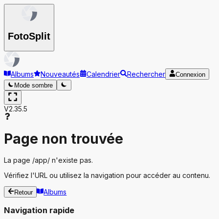
Foto
Split
Albums
Nouveautés
Calendrier
Rechercher
Connexion
Mode sombre
V2.35.5
Page non trouvée
La page
/app/
n'existe pas.
Vérifiez l'URL ou utilisez la navigation pour accéder au contenu.
Albums
Retour
Navigation rapide