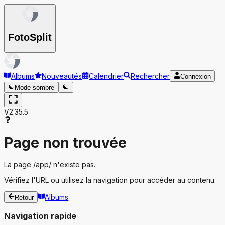
Foto
Split
Albums
Nouveautés
Calendrier
Rechercher
Connexion
Mode sombre
V2.35.5
Page non trouvée
La page
/app/
n'existe pas.
Vérifiez l'URL ou utilisez la navigation pour accéder au contenu.
Albums
Retour
Navigation rapide