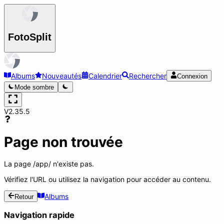
Foto
Split
Albums
Nouveautés
Calendrier
Rechercher
Connexion
Mode sombre
V2.35.5
Page non trouvée
La page
/app/
n'existe pas.
Vérifiez l'URL ou utilisez la navigation pour accéder au contenu.
Albums
Retour
Navigation rapide