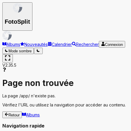
Foto
Split
Albums
Nouveautés
Calendrier
Rechercher
Connexion
Mode sombre
V2.35.5
Page non trouvée
La page
/app/
n'existe pas.
Vérifiez l'URL ou utilisez la navigation pour accéder au contenu.
Albums
Retour
Navigation rapide