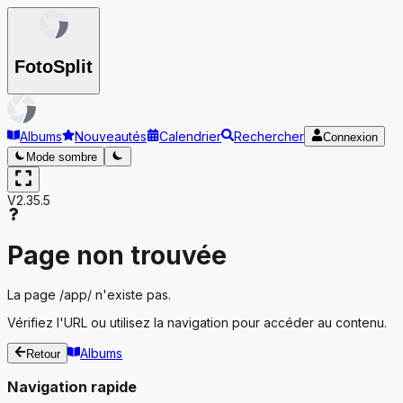
Foto
Split
Albums
Nouveautés
Calendrier
Rechercher
Connexion
Mode sombre
V2.35.5
Page non trouvée
La page
/app/
n'existe pas.
Vérifiez l'URL ou utilisez la navigation pour accéder au contenu.
Albums
Retour
Navigation rapide